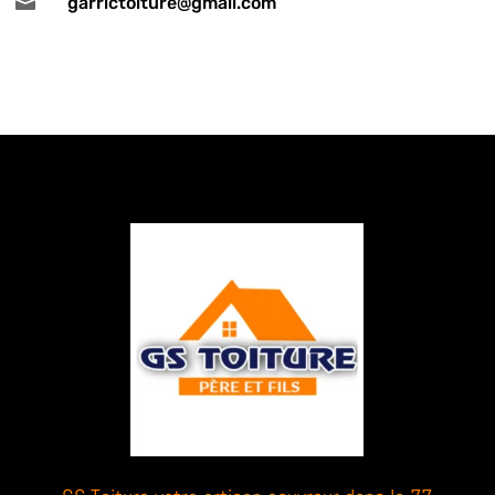

garrictoiture@gmail.com