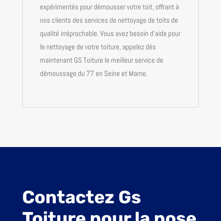
expérimentés pour démousser votre toit, offrant à
nos clients des services
de nettoyage de toits de
qualité irréprochable
. Vous avez besoin d’aide pour
le nettoyage de votre toiture, appelez dès
maintenant GS Toiture le meilleur service de
démoussage du 77 en Seine et Marne.
Contactez Gs
Toiture pour la pose