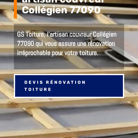
Collégien 77090
GS Toiture, l’
artisan couvreur Collégien
77090 qui
vous assure
une rénovation
irréprochable pour votre toiture.
DEVIS RÉNOVATION
TOITURE