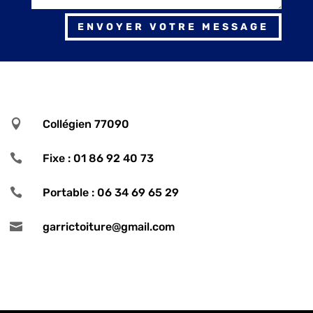
ENVOYER VOTRE MESSAGE

Collégien 77090

Fixe : 01 86 92 40 73

Portable : 06 34 69 65 29

garrictoiture@gmail.com