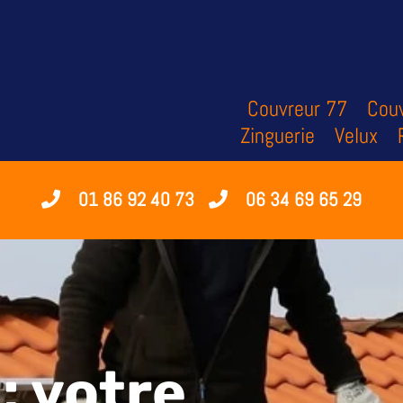
Couvreur 77
Couv
Zinguerie
Velux
01 86 92 40 73
06 34 69 65 29
: votre