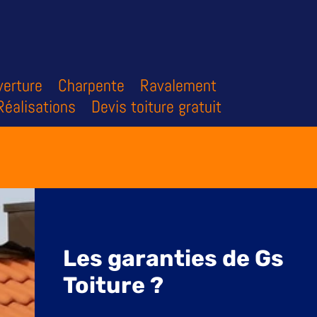
erture
Charpente
Ravalement
Réalisations
Devis toiture gratuit
Les garanties de Gs
Toiture ?