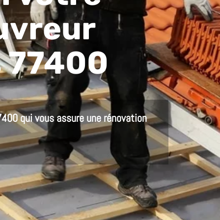
uvreur
 77400
7400 qui
vous assure
une rénovation