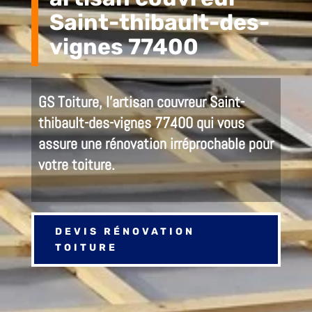
Saint-thibault-des-
vignes 77400
GS Toiture, l’
artisan couvreur Saint-
thibault-des-vignes 77400 qui
vous
assure
une rénovation irréprochable pour
votre toiture.
DEVIS RÉNOVATION
TOITURE