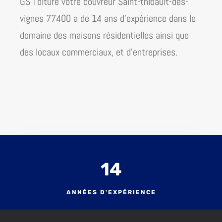
GS Toiture votre couvreur Saint-thibault-des-
vignes 77400 a de 14 ans d’expérience dans le
domaine des maisons résidentielles ainsi que
des locaux
commerciaux
, et d’entreprises.
14
ANNÉES D'EXPÉRIENCE